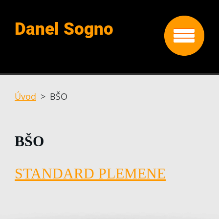
Danel Sogno
Úvod
>
BŠO
BŠO
STANDARD PLEMENE